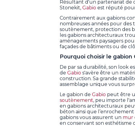
Résultant d'un partenariat de di
Stonekit,
Gabio
est réputé pour 
Contrairement aux gabions conv
nombreuses années pour des tra
soutènement, protection des b
les gabions architecturaux tro
aménagements paysagers pour l
façades de bâtiments ou de clô
Pourquoi choisir le gabion
De par sa durabilité, son look 
de
Gabio
s'avère être un matéri
construction. Sa grande stabilité
assemblage unique vous surp
Le gabion de
Gabio
peut être ut
soutènement
, peu importe l'a
en gabions architecturaux peuv
béton ainsi que l’enrochement t
gabions vous assurent un
mur 
en conservant son esthétisme d