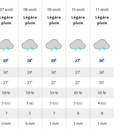
07 août
08 août
09 août
10 août
11 août
égère
légère
légère
légère
légère
pluie
pluie
pluie
pluie
pluie
29
28
29
27
26
°
°
°
°
°
30
29
30
27
26
°
°
°
°
°
23
23
22
22
20
°
°
°
°
°
58 %
58 %
53 %
65 %
55 %
5
3
5
5
4
SOO
SSO
SOO
SOO
SOO
7
5
7
9
8
0 mm
6 mm
1 mm
3 mm
1 mm