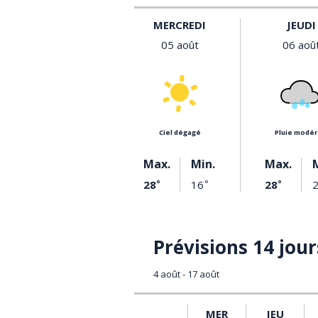
MERCREDI
JEUDI
05 août
06 aoû
ciel dégagé
pluie modé
Max.
Min.
Max.
28
16
28
°
°
°
Prévisions 14 jour
4 août - 17 août
MER
JEU