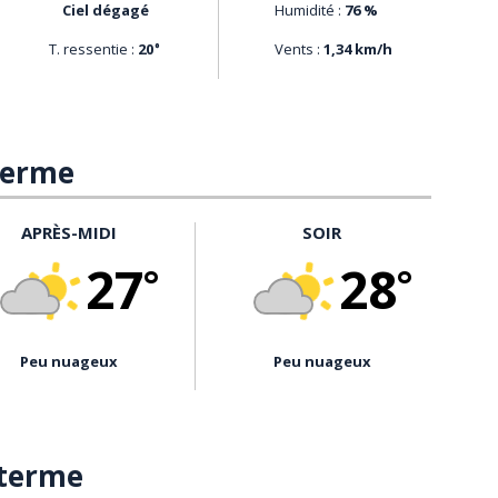
ciel dégagé
Humidité :
76 %
T. ressentie :
20
Vents :
1,34 km/h
°
 terme
APRÈS-MIDI
SOIR
27
28
°
°
peu nuageux
peu nuageux
 terme