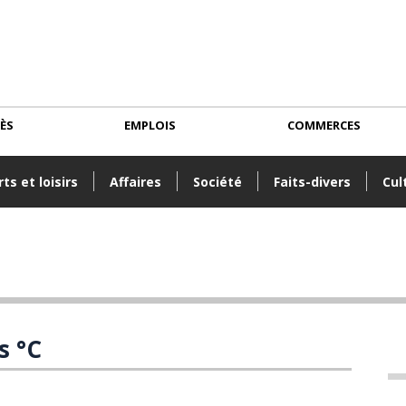
CÈS
EMPLOIS
COMMERCES
ts et loisirs
Affaires
Société
Faits-divers
Cul
s °C