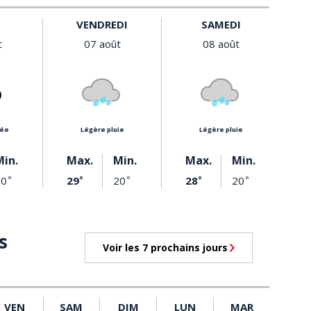
VENDREDI
SAMEDI
t
07 août
08 août
rée
légère pluie
légère pluie
Min.
Max.
Min.
Max.
Min.
20
29
20
28
20
°
°
°
°
°
s
Voir les 7 prochains jours
VEN
SAM
DIM
LUN
MAR