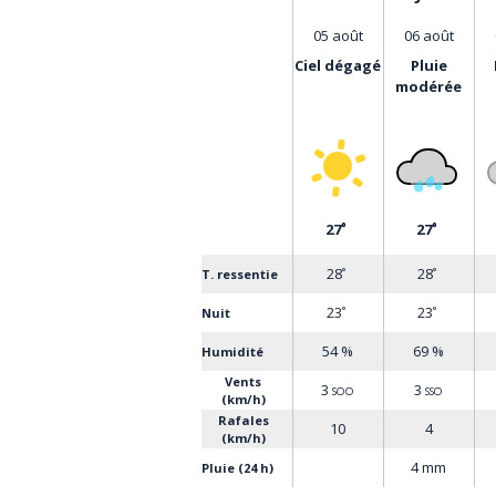
05 août
06 août
ciel dégagé
pluie
l
modérée
27
27
°
°
28
28
°
°
T. ressentie
23
23
°
°
Nuit
54 %
69 %
Humidité
Vents
3
3
SOO
SSO
(km/h)
Rafales
10
4
(km/h)
4 mm
Pluie (24 h)