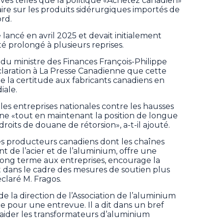
ves telles que la politique «Achetez canadien»
aire sur les produits sidérurgiques importés de
rd.
ancé en avril 2025 et devait initialement
té prolongé à plusieurs reprises.
 du ministre des Finances François-Philippe
laration à La Presse Canadienne que cette
de la certitude aux fabricants canadiens en
iale.
les entreprises nationales contre les hausses
ane «tout en maintenant la position de longue
oits de douane de rétorsion», a-t-il ajouté.
es producteurs canadiens dont les chaînes
de l’acier et de l’aluminium, offre une
à long terme aux entreprises, encourage la
it dans le cadre des mesures de soutien plus
laré M. Fragos.
e la direction de l’Association de l’aluminium
le pour une entrevue. Il a dit dans un bref
 aider les transformateurs d’aluminium