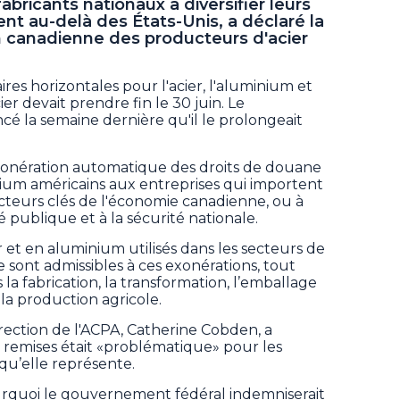
fabricants nationaux à diversifier leurs
t au-delà des États-Unis, a déclaré la
n canadienne des producteurs d'acier
res horizontales pour l'acier, l'aluminium et
ier devait prendre fin le 30 juin. Le
 la semaine dernière qu'il le prolongeait
nération automatique des droits de douane
inium américains aux entreprises qui importent
ecteurs clés de l'économie canadienne, ou à
é publique et à la sécurité nationale.
r et en aluminium utilisés dans les secteurs de
e sont admissibles à ces exonérations, tout
la fabrication, la transformation, l’emballage
 la production agricole.
irection de l'ACPA, Catherine Cobden, a
emises était «problématique» pour les
qu’elle représente.
rquoi le gouvernement fédéral indemniserait