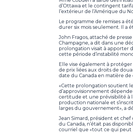
Mme Cobden a salué des initiati
d’Ottawa et le contingent tarif
l’extérieur de l’Amérique du No
Le programme de remises a été l
durer six mois seulement. Il a é
John Fragos, attaché de presse
Champagne, a dit dans une déc
prolongation visait à apporter 
cette période d’instabilité mond
Elle vise également à protéger 
de prix liées aux droits de dou
date du Canada en matière de dr
«Cette prolongation soutient l
d’approvisionnement dépendent 
certitude et une prévisibilité 
production nationale et s’inscr
larges du gouvernement», a déc
Jean Simard, président et chef d
du Canada, n’était pas disponib
courriel que «tout ce qui peut