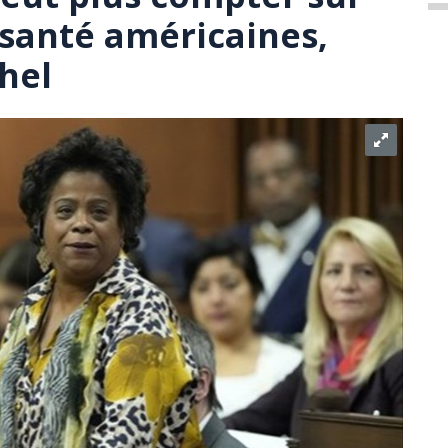
 santé américaines,
hel