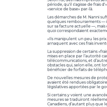
période, qu'il s'agisse de frais 
«service de base» par-là.
Les démarches de M. Nanni suff
quelques remboursements — il 
sur sa facture actuelle —, mais
quoi correspondaient exactemen
«Ils manipulent un peu les prix. 
arnaquent avec ces frais inventé
La suppression de certains «fra
mises en place par l’autorité 
télécommunications, et d’autres
obstacles qui, selon elle, on
bénéficier de forfaits de télép
De nouvelles mesures de prot
avaient été rendues obligatoire
législatives apportées par le 
Si certains y voient une avancé
mesures se traduiront réelleme
Canadiens, d’autant plus que 