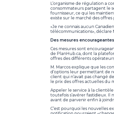
L’organisme de régulation a con
consommateurs partagent le sen
fournisseur, ce qui les maintien
existe sur le marché des offres
«Je ne connais aucun Canadien q
télécommunications», déclare 
Des mesures encourageante
Ces mesures sont encourageant
de PlanHub.ca, dont la platef
offres des différents opérateu
M. Marcos explique que les con
d’options leur permettant de ré
client qui n’avait pas changé de 
le prix des offres actuelles du
Appeler le service à la client
toutefois s’avérer fastidieux. I
avant de parvenir enfin à joindr
C’est pourquoi les nouvelles ex
notification pourraient «changer