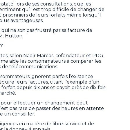
staté, lors de ses consultations, que les
timent qu’il est trop difficile de changer de
t prisonniers de leurs forfaits même lorsqu’il
 plus avantageuses.
ui ne soit pas frustré par sa facture de
M. Hutton.
s?
es, selon Nadir Marcos, cofondateur et PDG
orme aide les consommateurs à comparer les
rs de télécommunications.
sommateurs ignorent parfois l’existence
duire leurs factures, citant l’exemple d’un
forfait depuis dix ans et payait près de dix fois
 marché.
èle pour effectuer un changement peut
l n’est pas rare de passer des heures en attente
e un conseiller.
igences en matière de libre-service et de
 la donne», à son avis.