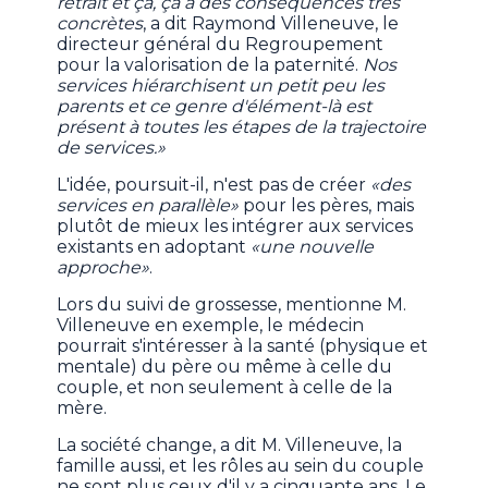
retrait et ça, ça a des conséquences très
concrètes
, a dit Raymond Villeneuve, le
directeur général du Regroupement
pour la valorisation de la paternité.
Nos
services hiérarchisent un petit peu les
parents et ce genre d'élément-là est
présent à toutes les étapes de la trajectoire
de services.»
L'idée, poursuit-il, n'est pas de créer
«des
services en parallèle»
pour les pères, mais
plutôt de mieux les intégrer aux services
existants en adoptant
«une nouvelle
approche»
.
Lors du suivi de grossesse, mentionne M.
Villeneuve en exemple, le médecin
pourrait s'intéresser à la santé (physique et
mentale) du père ou même à celle du
couple, et non seulement à celle de la
mère.
La société change, a dit M. Villeneuve, la
famille aussi, et les rôles au sein du couple
ne sont plus ceux d'il y a cinquante ans. Le