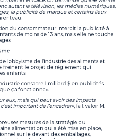
complet et efficace, on demande qu'elle vienne
c autant la télévision, les médias numériques,
ges, la publicité de marque et certains lieux
arenteau.
tion du consommateur interdit la publicité à
fants de moins de 13 ans, mais elle ne touche
ages.
isme
 de lobbyisme de l’industrie des aliments et
ve freinent le projet de règlement qui
des enfants.
dustrie consacre 1 milliard $ en publicités
 que ça fonctionne».
r eux, mais qui peut avoir des impacts
s c’est important de l’encadrer»
, fait valoir M.
breuses mesures de la stratégie du
ne alimentation qui a été mise en place,
ionnel sur le devant des emballages,