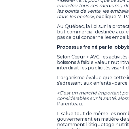
«Idéalement, pour que ce soit 
encadrer tous ces médiums, don
les points de vente, les emballa
dans les écoles»
, explique M. P
Au Québec, la Loi sur la protec
but commercial destinée aux en
pas ce qui concerne les emball
Processus freiné par le lobby
Selon Cœur + AVC, les activités
boissons à faible valeur nutriti
interdirait les publicités visant 
L'organisme évalue que cette in
s’adressant aux enfants «parce
«C’est un marché important pou
considérables sur la santé, alor
Parenteau.
Il salue tout de même les nom
gouvernement en matière de sai
notamment l’étiquetage nutrit