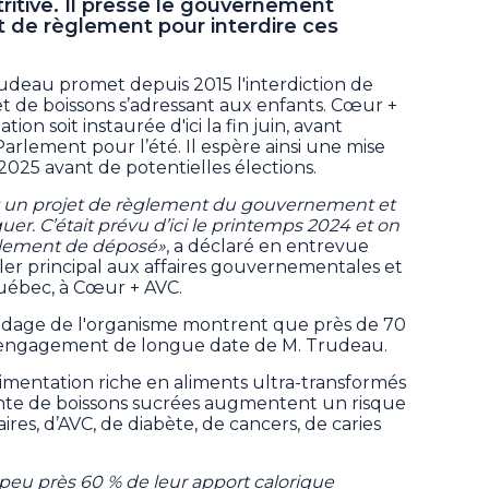
tritive. Il presse le gouvernement
et de règlement pour interdire ces
deau promet depuis 2015 l'interdiction de
 et de boissons s’adressant aux enfants. Cœur +
on soit instaurée d'ici la fin juin, avant
rlement pour l’été. Il espère ainsi une mise
 2025 avant de potentielles élections.
un projet de règlement du gouvernement et
r. C’était prévu d’ici le printemps 2024 et on
èglement de déposé»
, a déclaré en entrevue
er principal aux affaires gouvernementales et
Québec, à Cœur + AVC.
ndage de l'organisme montrent que près de 70
t engagement de longue date de M. Trudeau.
mentation riche en aliments ultra-transformés
te de boissons sucrées augmentent un risque
res, d’AVC, de diabète, de cancers, de caries
à peu près 60 % de leur apport calorique