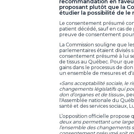
recommandation en faveu
proposant plutôt que la C
étudier la possibilité de le
Le consentement présumé consi
patient décédé, sauf en cas de
preuve de consentement pour d
La Commission souligne que le
parlementaires étaient divisés s
consentement présumé à lui seul
de tissus au Québec. Pour que
gains dans le processus de don 
un ensemble de mesures et d'av
«Sans acceptabilité sociale, le ri
changements législatifs qui pou
don d’organes et de tissus
», p
l'Assemblée nationale du Québe
santé et des services sociaux, 
L’opposition officielle propose 
deux ans permettant une large d
l’ensemble des changements su
consentement présumé soit mi