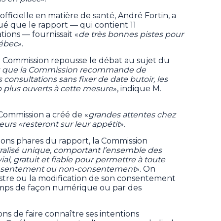
officielle en matière de santé, André Fortin, a
é que le rapport — qui contient 11
ions — fournissait «
de très bonnes pistes pour
uébec
».
 la Commission repousse le débat au sujet du
s que la Commission recommande de
 consultations sans fixer de date butoir, les
plus ouverts à cette mesure
», indique M.
 Commission a créé de «
grandes attentes chez
eurs «resteront sur leur appétit
».
ons phares du rapport, la Commission
tralisé unique, comportant l’ensemble des
al, gratuit et fiable pour permettre à toute
onsentement ou non-consentement
». On
gistre ou la modification de son consentement
temps de façon numérique ou par des
çons de faire connaître ses intentions