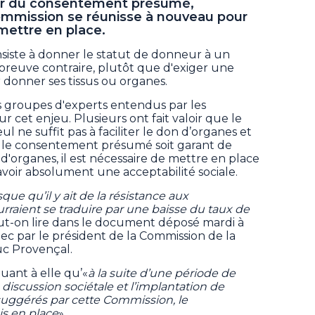
r du consentement présumé,
ommission se réunisse à nouveau pour
 mettre en place.
ste à donner le statut de donneur à un
 preuve contraire, plutôt que d'exiger une
onner ses tissus ou organes.
s groupes d'experts entendus par les
ur cet enjeu. Plusieurs ont fait valoir que le
 ne suffit pas à faciliter le don d’organes et
 le consentement présumé soit garant de
d'organes, il est nécessaire de mettre en place
oir absolument une acceptabilité sociale.
sque qu’il y ait de la résistance aux
rraient se traduire par une baisse du taux de
eut-on lire dans le document déposé mardi à
c par le président de la Commission de la
Luc Provençal.
quant à elle qu’«
à la suite d’une période de
iscussion sociétale et l’implantation de
ggérés par cette Commission, le
s en place
».