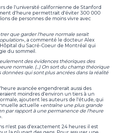
s de l'université californienne de Stanford
ment d'heure permettrait d'éviter 300 000
llions de personnes de moins vivre avec
rer que garder l'heure normale serait
population
», a commenté le docteur Alex
'Hôpital du Sacré-Coeur de Montréal qui
ogie du sommeil.
 seulement des évidences théoriques des
'heure normale. (...) On sort du champ théorique
s données qui sont plus ancrées dans la réalité
heure avancée engendrerait aussi des
 seraient moindres d'environ un tiers à un
rmale, ajoutent les auteurs de l'étude, qui
annuelle actuelle «
entraîne une plus grande
en par rapport à une permanence de l'heure
».
s n'est pas d'exactement 24 heures: il est
our la plupart des gens. Pour assurer une