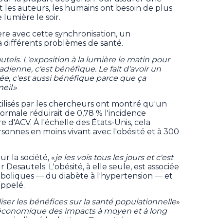
t les auteurs, les humains ont besoin de plus
lumière le soir.
re avec cette synchronisation, un
à différents problèmes de santé.
autels. L'exposition à la lumière le matin pour
dienne, c'est bénéfique. Le fait d'avoir un
ée, c'est aussi bénéfique parce que ça
eil.
»
lisés par les chercheurs ont montré qu'un
rmale réduirait de 0,78 % l'incidence
 d'ACV. À l'échelle des États-Unis, cela
rsonnes en moins vivant avec l'obésité et à 300
ur la société, «
je les vois tous les jours et c'est
r Desautels. L'obésité, à elle seule, est associée
boliques ― du diabète à l'hypertension ― et
appelé.
lliser les bénéfices sur la santé populationnelle
»
u économique des impacts à moyen et à long