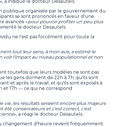
», a indiqué le docteur Desautels.
on publique organisée par le gouvernement du
ipants se sont prononcés en faveur d'une
re avancée «
pour pouvoir profiter un peu plus
mmenté le docteur Desautels.
ividu ne l'est pas forcément pour toute la
nent tout leur sens, à mon avis, a estimé le
on voit l'impact au niveau populationnel et non
nt toutefois que leurs modèles ne sont pas
que les gens dorment de 22h à 7h; qu'ils sont
ant et après le travail; et qu'ils sont exposés à
h et 17h ― ce qui ne correspond
 vie, les résultats seraient encore plus majeurs
t été conservateurs et c'est correct, c'est
cience
», a réagi le docteur Desautels.
 du changement d'heure revient fréquemment.