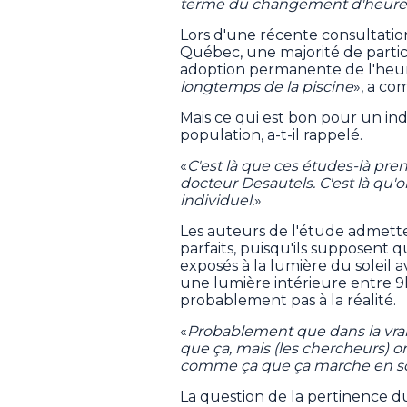
terme du changement d'heure
Lors d'une récente consultati
Québec, une majorité de partic
adoption permanente de l'heu
longtemps de la piscine
», a co
Mais ce qui est bon pour un ind
population, a-t-il rappelé.
«
C'est là que ces études-là pren
docteur Desautels. C'est là qu'
individuel.
»
Les auteurs de l'étude admette
parfaits, puisqu'ils supposent 
exposés à la lumière du soleil av
une lumière intérieure entre 9
probablement pas à la réalité.
«
Probablement que dans la vraie
que ça, mais (les chercheurs) on
comme ça que ça marche en s
La question de la pertinence