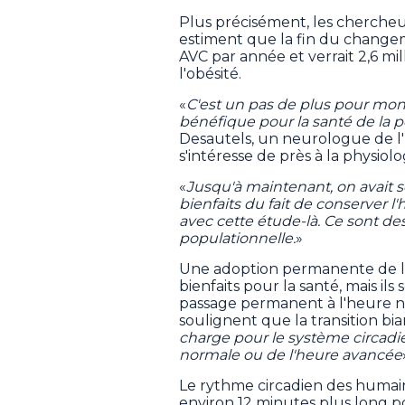
Plus précisément, les chercheur
estiment que la fin du change
AVC par année et verrait 2,6 mi
l'obésité.
«
C'est un pas de plus pour mont
bénéfique pour la santé de la 
Desautels, un neurologue de l
s'intéresse de près à la physiol
«
Jusqu'à maintenant, on avait
bienfaits du fait de conserver l
avec cette étude-là. Ce sont de
populationnelle.
»
Une adoption permanente de l'
bienfaits pour la santé, mais ils
passage permanent à l'heure no
soulignent que la transition bi
charge pour le système circadi
normale ou de l'heure avancée
Le rythme circadien des humain
environ 12 minutes plus long p