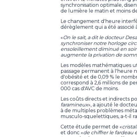
synchronisation optimale, disen
de lumière le matin et moins de 
Le changement d'heure interfè
dérèglement qui a été associé 
«
On le sait, a dit le docteur Des
synchroniser notre horloge circa
ensoleillement diminué en soir
augmente la privation de somm
Les modèles mathématiques uti
passage permanent à l'heure no
d'obésité et de 0,09 % le nombre
correspond à 2,6 millions de pe
000 cas d'AVC de moins.
Les coûts directs et indirects po
faramineux
», a ajouté le docteu
à de multiples problèmes méta
musculo-squelettiques, a-t-il r
Cette étude permet de «
crista
et donc «
de chiffrer le fardea