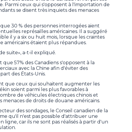
e. Parmi ceux qui s'opposent à l'importation de
ndants se disent très inquiets des menaces
 que 30 % des personnes interrogées aient
ntuelles représailles américaines. Il a suggéré
ble il y a six ou huit mois, lorsque les craintes
e américains étaient plus répandues.
e suite», a-t-il expliqué.
 que 57% des Canadiens s'opposent à la
ciaux avec la Chine afin d'éviter des
part des États-Unis.
ant que ceux qui souhaitent augmenter les
n soient parmi les plus favorables à
nombre de véhicules électriques chinois et
es menaces de droits de douane américains.
ecteur des sondages, le Conseil canadien de la
rme qu'il n'est pas possible d'attribuer une
igne, car ils ne sont pas réalisés à partir d'un
lation.