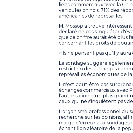
liens commerciaux avec la Chin
véhicules chinois, 71% des répo
américaines de représailles.
M. Mossop a trouvé intéressant
déclaré ne pas s'inquiéter d'éve
que ce chiffre aurait été plus fai
concernant les droits de douan
«Ils ne pensent pas qu'il y aura d
Le sondage suggère également
restriction des échanges commer
représailles économiques de la 
Il n'est peut-être pas surpren
échanges commerciaux avec Péki
l'autorisation d'un plus grand 
ceux qui ne s'inquiètent pas d
L'organisme professionnel du s
recherche sur les opinions, affi
marge d'erreur aux sondages en l
échantillon aléatoire de la popu