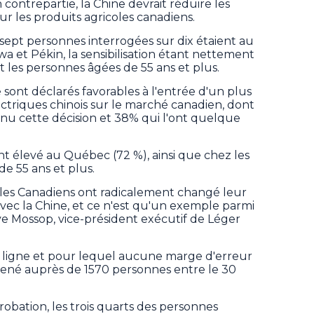
contrepartie, la Chine devrait réduire les
ur les produits agricoles canadiens.
ept personnes interrogées sur dix étaient au
a et Pékin, la sensibilisation étant nettement
 les personnes âgées de 55 ans et plus.
 sont déclarés favorables à l'entrée d'un plus
triques chinois sur le marché canadien, dont
nu cette décision et 38% qui l'ont quelque
nt élevé au Québec (72 %), ainsi que chez les
e 55 ans et plus.
, les Canadiens ont radicalement changé leur
avec la Chine, et ce n'est qu'un exemple parmi
ve Mossop, vice-président exécutif de Léger
en ligne et pour lequel aucune marge d'erreur
mené auprès de 1570 personnes entre le 30
obation, les trois quarts des personnes