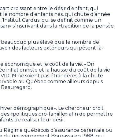
rt croissant entre le désir d’enfant, qui
 le nombre d’enfants nés, qui chute d’année
l’Institut Cardus, qui se définit comme un
an» s’inscrivant dans la «tradition de la pensée
st beaucoup plus élevé que le nombre de
y avoir des facteurs extérieurs qui pèsent là-
de économique et le coût de la vie. «On
 inflationniste et la hausse du coût de la vie
VID-19 ne soient pas étrangères à la chute
ervable au Québec comme ailleurs depuis
e Beauregard.
«hiver démographique». Le chercheur croit
 des «politiques pro-famille» afin de permettre
ants de réaliser leur désir.
 du Régime québécois d’assurance parentale ou
ance du gouvernement Bourassa en 1988, qui