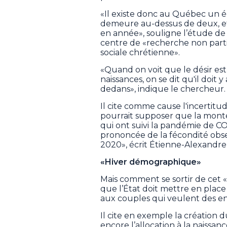
«Il existe donc au Québec un éca
demeure au-dessus de deux, et
en année», souligne l’étude de 
centre de «recherche non partis
sociale chrétienne».
«Quand on voit que le désir e
naissances, on se dit qu'il doit 
dedans», indique le chercheur.
Il cite comme cause l'incertitu
pourrait supposer que la montée
qui ont suivi la pandémie de CO
prononcée de la fécondité obs
2020», écrit Étienne-Alexandr
«Hiver démographique»
Mais comment se sortir de cet 
que l’État doit mettre en place
aux couples qui veulent des enf
Il cite en exemple la création
encore l’allocation à la naiss