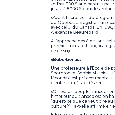
«offrait 500 $ aux parents pour
jusqu’à 8000 $ pour les enfant
«Avant la création du programm
du Québec enregistrait un écar
avec celui du Canada. En 1996, c
Alexandre Beauregard.
À l’approche des élections, cel
premier ministre François Legaul
de ce sujet.
«Bébé-bonus»
Une professeure à l’École de po
Sherbrooke, Sophie Mathieu, af
fécondité est préoccupante, au
d'enfants qu’ils le désirent.
«On est un peuple francophone
l'intérieur du Canada est en ba
“qu'est-ce que ça veut dire au 
culture?”», a-t-elle affirmé en
Elle ne croit toutefois pas q