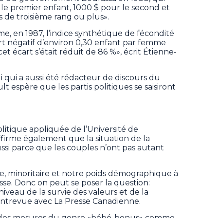
 le premier enfant, 1000 $ pour le second et
s de troisième rang ou plus».
e, en 1987, l’indice synthétique de fécondité
t négatif d’environ 0,30 enfant par femme
et écart s’était réduit de 86 %», écrit Étienne-
ui qui a aussi été rédacteur de discours du
t espère que les partis politiques se saisiront
litique appliquée de l’Université de
firme également que la situation de la
ssi parce que les couples n’ont pas autant
, minoritaire et notre poids démographique à
isse. Donc on peut se poser la question:
niveau de la survie des valeurs et de la
 entrevue avec La Presse Canadienne.
ue des mesures du genre «bébé-bonus» comme