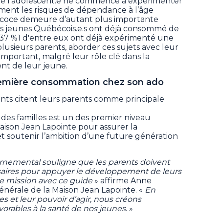
 l’adolescent.e ne commence à expérimenter
ement les risques de dépendance à l’âge
précoce demeure d’autant plus importante
s jeunes Québécois.e.s ont déjà consommé de
et 37 %1 d'entre eux ont déjà expérimenté une
lusieurs parents, aborder ces sujets avec leur
mportant, malgré leur rôle clé dans la
nt de leur jeune.
première consommation chez son ado
nts citent leurs parents comme principale
n des familles est un des premier niveau
Maison Jean Lapointe pour assurer la
t soutenir l’ambition d’une future génération
ernemental souligne que les parents doivent
saires pour appuyer le développement de leurs
re mission avec ce guide
» affirme Anne
générale de la Maison Jean Lapointe. «
En
lles et leur pouvoir d’agir, nous créons
orables à la santé de nos jeunes
. »