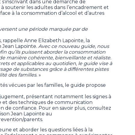
t s’inscrivant dans une démarche de
e à soutenir les adultes dans l’encadrement et
ace à la consommation d’alcool et d’autres
traversent une période marquée par de
s,
rappelle Anne Elizabeth Lapointe, la
n Jean Lapointe
. Avec ce nouveau guide, nous
 afin qu’ils puissent aborder la consommation
e manière cohérente, bienveillante et réaliste.
ets et applicables au quotidien, le guide vise à
’usage de substances grâce à différentes pistes
ité des familles
. »
és vécues par les familles, le guide propose
s jugement, présentant notamment les signes à
sque et des techniques de communication
n de confiance. Pour en savoir plus, consultez
Maison Jean Lapointe au
evention/parents.
une et aborder les questions liées à la