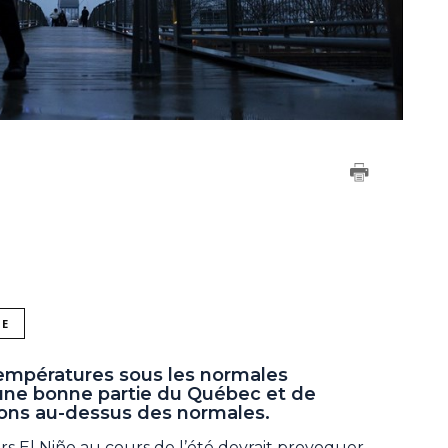
NE
empératures sous les normales
 une bonne partie du Québec et de
ations au-dessus des normales.
rs El Niño au cours de l’été devrait provoquer