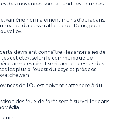
 près des moyennes sont attendues pour ces
tte, «amène normalement moins d'ouragans,
u niveau du bassin atlantique. Donc, pour
nouvelle».
lberta devraient connaître «les anomalies de
ntes cet été», selon le communiqué de
ératures devraient se situer au-dessus des
s les plus à l’ouest du pays et près des
askatchewan.
rovinces de l’Ouest doivent s’attendre à du
 saison des feux de forêt sera à surveiller dans
téoMédia.
adienne