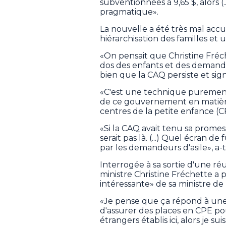
subventionnées à 9,65 $, alors (
pragmatique».
La nouvelle a été très mal accu
hiérarchisation des familles et
«On pensait que Christine Fréche
dos des enfants et des demandeu
bien que la CAQ persiste et sig
«C'est une technique purement 
de ce gouvernement en matièr
centres de la petite enfance (C
«Si la CAQ avait tenu sa prome
serait pas là. (...) Quel écran d
par les demandeurs d'asile», a-t-
Interrogée à sa sortie d'une ré
ministre Christine Fréchette a 
intéressante» de sa ministre de 
«Je pense que ça répond à une
d'assurer des places en CPE po
étrangers établis ici, alors je su