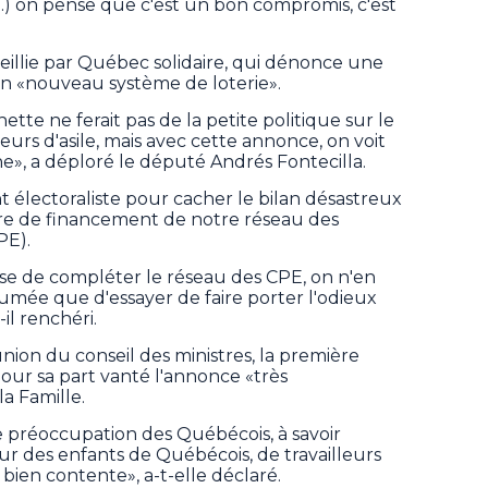
...) on pense que c'est un bon compromis, c'est
eillie par Québec solidaire, qui dénonce une
 un «nouveau système de loterie».
tte ne ferait pas de la petite politique sur le
rs d'asile, mais avec cette annonce, on voit
ne», a déploré le député Andrés Fontecilla.
électoraliste pour cacher le bilan désastreux
e de financement de notre réseau des
PE).
sse de compléter le réseau des CPE, on n'en
e fumée que d'essayer de faire porter l'odieux
il renchéri.
union du conseil des ministres, la première
pour sa part vanté l'annonce «très
la Famille.
 préoccupation des Québécois, à savoir
ur des enfants de Québécois, de travailleurs
is bien contente», a-t-elle déclaré.