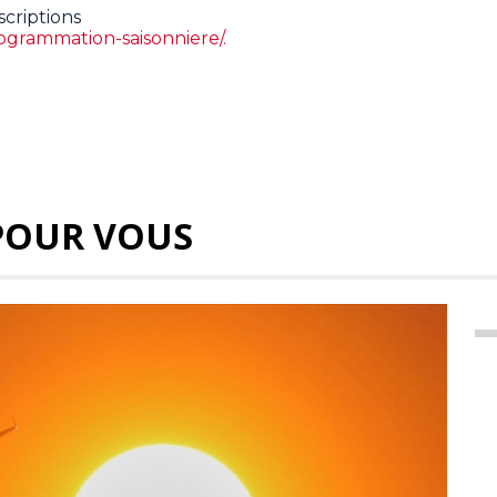
criptions
grammation-saisonniere/.
POUR VOUS