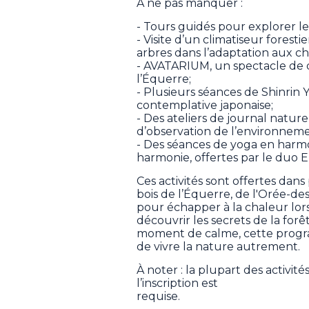
À ne pas manquer :
- Tours guidés pour explorer les
- Visite d’un climatiseur fores
arbres dans l’adaptation aux c
- AVATARIUM, un spectacle de 
l’Équerre;
- Plusieurs séances de Shinrin 
contemplative japonaise;
- Des ateliers de journal nature
d’observation de l’environneme
- Des séances de yoga en harmo
harmonie, offertes par le duo Em
Ces activités sont offertes dans
bois de l’Équerre, de l'Orée-de
pour échapper à la chaleur lors
découvrir les secrets de la for
moment de calme, cette progra
de vivre la nature autrement.
À noter : la plupart des activité
l’inscription est
requise.