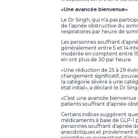
«Une avancée bienvenue»
Le Dr Singh, qui n’a pas particip
de l’apnée obstructive du somm
respiratoires par heure de somm
Les personnes souffrant d’apn
généralement entre 5 et 14 int
modérée en comptent entre 15 e
en ont plus de 30 par heure.
«Une réduction de 25 à 29 évé
changement significatif, pouva
la catégorie sévère à une catég
état initial», a déclaré le Dr Sing
«C’est une avancée bienvenue q
patients souffrant d’apnée obst
Certains indices suggèrent que 
médicaments à base de GLP-1 p
personnes souffrant d’apnée du
anecdotiques et proviennent de 
scientifiques permettant d’étaye