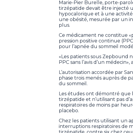
Marie-Pier Burelle, porte-paro
tirzépatide devait être injecté 
hypocalorique et à une activit
une obésité, mesurée par un i
plus.
Ce médicament ne constitue «pa
pression positive continue (PPC
pour l’apnée du sommeil modér
«Les patients sous Zepbound ne 
PPC sans l’avis d’un médecin», a
L’autorisation accordée par Sant
phase trois menés auprès de pat
du sommeil.
Les études ont démontré que l
tirzépatide et n’utilisant pas d
respiratoires de moins par heu
placebo.
Chez les patients utilisant un 
interruptions respiratoires de 
tirzépatide, contre six chez ce