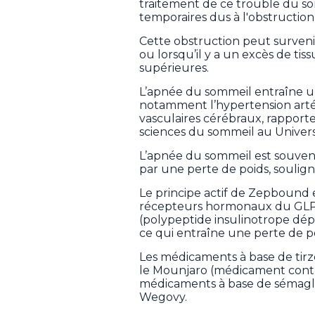
traitement de ce trouble du so
temporaires dus à l'obstruction 
Cette obstruction peut surveni
ou lorsqu’il y a un excès de tis
supérieures.
L’apnée du sommeil entraîne u
notamment l’hypertension artéri
vasculaires cérébraux, rapport
sciences du sommeil au Univer
L’apnée du sommeil est souvent
par une perte de poids, souligne
Le principe actif de Zepbound est
récepteurs hormonaux du GLP-1
(polypeptide insulinotrope dép
ce qui entraîne une perte de po
Les médicaments à base de tirz
le Mounjaro (médicament contre
médicaments à base de sémaglu
Wegovy.