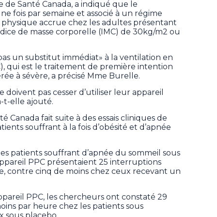
le de Santé Canada, a indiqué que le
une fois par semaine et associé à un régime
é physique accrue chez les adultes présentant
ndice de masse corporelle (IMC) de 30kg/m2 ou
s un substitut immédiat» à la ventilation en
), qui est le traitement de première intention
ée à sévère, a précisé Mme Burelle.
doivent pas cesser d’utiliser leur appareil
-t-elle ajouté.
é Canada fait suite à des essais cliniques de
ients souffrant à la fois d’obésité et d’apnée
es patients souffrant d’apnée du sommeil sous
’appareil PPC présentaient 25 interruptions
re, contre cinq de moins chez ceux recevant un
appareil PPC, les chercheurs ont constaté 29
moins par heure chez les patients sous
ux sous placebo.