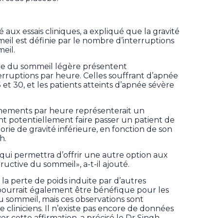
é aux essais cliniques, a expliqué que la gravité
eil est définie par le nombre d’interruptions
eil.
ée du sommeil légère présentent
erruptions par heure. Celles souffrant d’apnée
t 30, et les patients atteints d’apnée sévère
nements par heure représenterait un
nt potentiellement faire passer un patient de
orie de gravité inférieure, en fonction de son
h.
ui permettra d’offrir une autre option aux
ructive du sommeil», a-t-il ajouté.
la perte de poids induite par d’autres
ourrait également être bénéfique pour les
 sommeil, mais ces observations sont
cliniciens. Il n’existe pas encore de données
r cette affirmation, a précisé le Dr Singh.