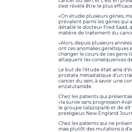
cancer du sein, et c'est en pré
s'est révélé être le plus efficace
«On étudie plusieurs gènes, mai
prévalent parmi les gènes qui a
détaillé le docteur Fred Saad,
matière de traitement du cance
«Alors, depuis plusieurs années,
ont ces anomalies génétiques 
changer le cours de ces gens-
attaquent les conséquences de
Le but de l'étude était ainsi d'é
prostate métastatique d'un trai
cancer du sein, à savoir une c
enzalutamide.
Chez les patients qui présenta
«la survie sans progression éval
le groupe talazoparib et de 49
prestigieux New England Journ
Chez les patients qui ne prése
mais plutôt des mutations à d'