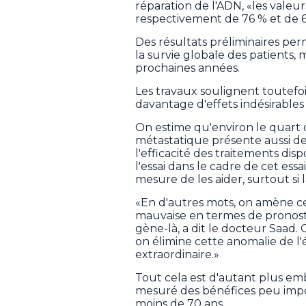
réparation de l'ADN, «les valeu
respectivement de 76 % et de 6
Des résultats préliminaires per
la survie globale des patients, m
prochaines années.
Les travaux soulignent toutefoi
davantage d'effets indésirable
On estime qu'environ le quart d
métastatique présente aussi d
l'efficacité des traitements di
l'essai dans le cadre de cet ess
mesure de les aider, surtout s
«En d'autres mots, on amène ces
mauvaise en termes de pronosti
gène-là, a dit le docteur Saad. 
on élimine cette anomalie de l'
extraordinaire.»
Tout cela est d'autant plus emb
mesuré des bénéfices peu import
moins de 70 ans.