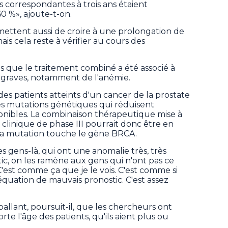
rs correspondantes à trois ans étaient
0 %», ajoute-t-on.
mettent aussi de croire à une prolongation de
ais cela reste à vérifier au cours des
s que le traitement combiné a été associé à
s graves, notamment de l'anémie.
es patients atteints d'un cancer de la prostate
es mutations génétiques qui réduisent
sponibles. La combinaison thérapeutique mise à
ai clinique de phase III pourrait donc être en
i la mutation touche le gène BRCA.
 gens-là, qui ont une anomalie très, très
c, on les ramène aux gens qui n'ont pas ce
C'est comme ça que je le vois. C'est comme si
équation de mauvais pronostic. C'est assez
allant, poursuit-il, que les chercheurs ont
e l'âge des patients, qu'ils aient plus ou