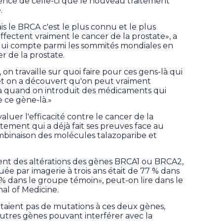
sence de celle-ci que le nouveau traitement
.
s le BRCA c'est le plus connu et le plus
ffectent vraiment le cancer de la prostate», a
 qui compte parmi les sommités mondiales en
r de la prostate.
 on travaille sur quoi faire pour ces gens-là qui
et on a découvert qu'on peut vraiment
là quand on introduit des médicaments qui
 ce gène-là.»
valuer l'efficacité contre le cancer de la
tement qui a déjà fait ses preuves face au
ombinaison des molécules talazoparibe et
ient des altérations des gènes BRCA1 ou BRCA2,
uée par imagerie à trois ans était de 77 % dans
 % dans le groupe témoin», peut-on lire dans le
al of Medicine.
ntaient pas de mutations à ces deux gènes,
autres gènes pouvant interférer avec la