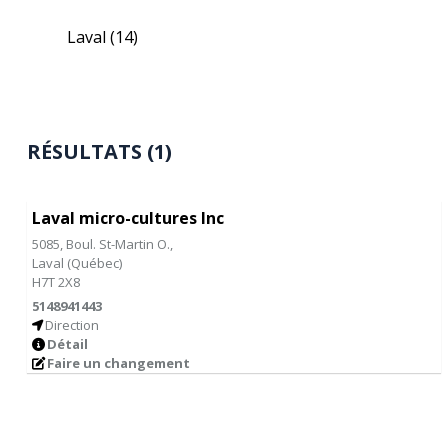
Laval
(14)
RÉSULTATS (1)
Laval micro-cultures Inc
5085, Boul. St-Martin O.,
Laval
(
Québec
)
H7T 2X8
5148941443
Direction
Détail
Faire un changement