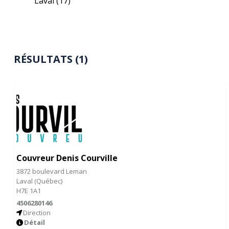
Laval
(17)
RÉSULTATS (1)
Couvreur Denis Courville
3872 boulevard Leman
Laval
(
Québec
)
H7E 1A1
4506280146
Direction
Détail