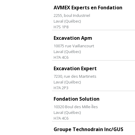
AVMEX Experts en Fondation
2255, boul Industriel
Laval
(
Québec
)
H7S 1P8
Excavation Apm
10075 rue Vaillancourt
Laval
(
Québec
)
H7A 4C6
Excavation Expert
7230, rue des Martinets
Laval
(
Québec
)
H7A 2P3
Fondation Solution
10320 Boul des Mille-Îles
Laval
(
Québec
)
H7A 4C6
Groupe Technodrain Inc/GUS