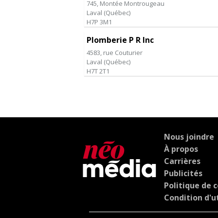
745, Montée Montrougeau
Laval
(
Québec
)
H7P 3M1
Plomberie P R Inc
4583, rue Couturier
Laval
(
Québec
)
H7T 2T1
Nous joindre
À propos
Carrières
Publicités
Politique de c
Condition d'ut