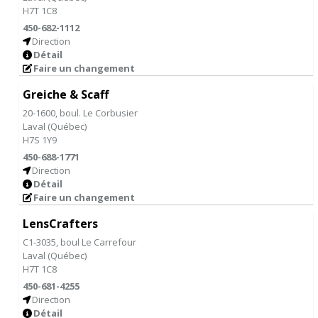
H7T 1C8
450-682-1112
Direction
Détail
Faire un changement
Greiche & Scaff
20-1600, boul. Le Corbusier
Laval
(
Québec
)
H7S 1Y9
450-688-1771
Direction
Détail
Faire un changement
LensCrafters
C1-3035, boul Le Carrefour
Laval
(
Québec
)
H7T 1C8
450-681-4255
Direction
Détail