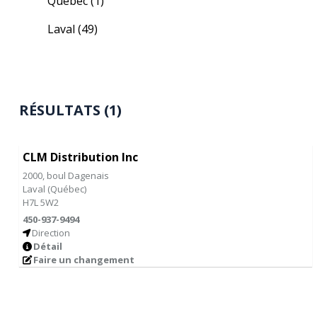
Québec
(1)
Laval
(49)
RÉSULTATS (1)
CLM Distribution Inc
2000, boul Dagenais
Laval
(
Québec
)
H7L 5W2
450-937-9494
Direction
Détail
Faire un changement