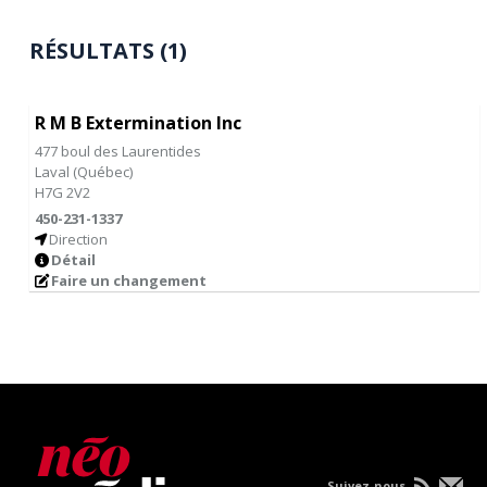
RÉSULTATS (1)
R M B Extermination Inc
477 boul des Laurentides
Laval
(
Québec
)
H7G 2V2
450-231-1337
Direction
Détail
Faire un changement
Suivez-nous