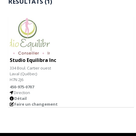
RÉSULTATS (1)
Studio Equilibra Inc
334 Boul. Cartier ouest
Laval
(
Québec
)
H7N 2J6
450-975-0707
Direction
Détail
Faire un changement