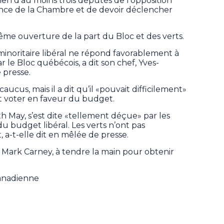
ien d’au moins trois députés de l’opposition
ance de la Chambre et de devoir déclencher
me ouverture de la part du Bloc et des verts.
oritaire libéral ne répond favorablement à
le Bloc québécois, a dit son chef, Yves-
 presse.
aucus, mais il a dit qu’il «pouvait difficilement»
t voter en faveur du budget.
th May, s’est dite «tellement déçue» par les
 budget libéral. Les verts n’ont pas
 a-t-elle dit en mêlée de presse.
e, Mark Carney, à tendre la main pour obtenir
Canadienne