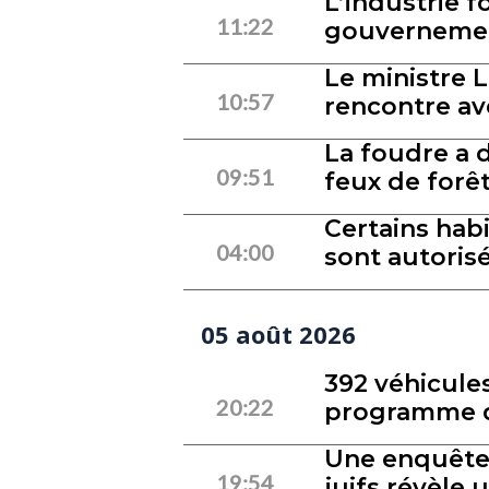
L’industrie f
11:22
gouvernement
Le ministre 
10:57
rencontre av
La foudre a 
09:51
feux de forêt
Certains hab
04:00
sont autorisé
05 août 2026
392 véhicule
20:22
programme de
Une enquête
19:54
juifs révèle 