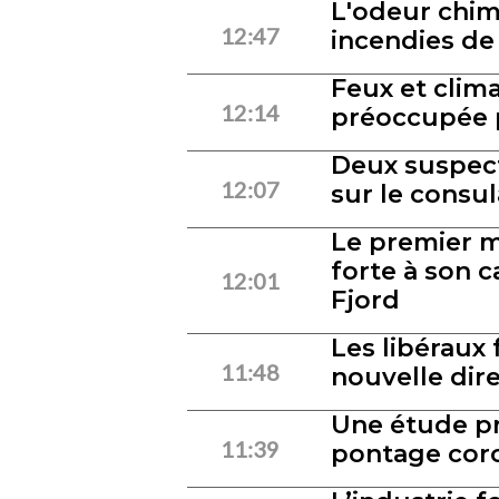
L'odeur chim
12:47
incendies de 
Feux et clima
12:14
préoccupée pa
Deux suspects
12:07
sur le consu
Le premier m
forte à son 
12:01
Fjord
Les libéraux
11:48
nouvelle dire
Une étude pr
11:39
pontage cor