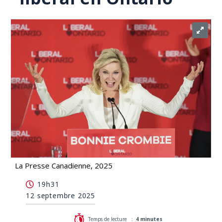
La Presse Canadienne, 2025
Bonnie Crombie sera mise à l'épreuve pour la
19h31
direction du Parti libéral en Ontario
12 septembre 2025
Temps de lecture :
4 minutes