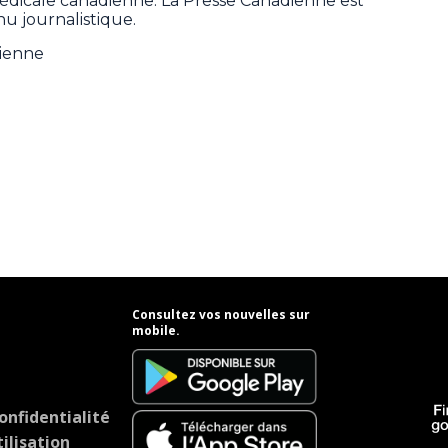
 médicale canadienne. La Presse Canadienne est
u journalistique.
dienne
Consultez vos nouvelles sur
mobile.
onfidentialité
ilisation