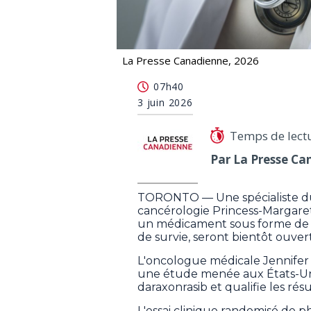
La Presse Canadienne, 2026
Cancer du pancréas: un médicament am
07h40
3 juin 2026
Temps de lect
Par La Presse Ca
TORONTO — Une spécialiste du
cancérologie Princess-Margaret
un médicament sous forme de 
de survie, seront bientôt ouver
L'oncologue médicale Jennife
une étude menée aux États-Un
daraxonrasib et qualifie les rés
L'essai clinique randomisé de p