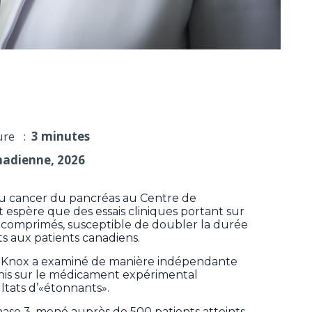
éliorerait la survie des patients
ure :
3 minutes
nadienne, 2026
 cancer du pancréas au Centre de
 espère que des essais cliniques portant sur
comprimés, susceptible de doubler la durée
ts aux patients canadiens.
r Knox a examiné de manière indépendante
is sur le médicament expérimental
ultats d’«étonnants».
hase 3, mené auprès de 500 patients atteints