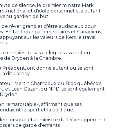
nute de silence, le premier ministre Mark
os national et d'idole personnelle, ajoutant
devenu gardien de but.
 de rêver grand et d'être audacieux pour
ey. En tant que parlementaires et Canadiens,
 appuyant sur les valeurs de Ken: le travail
on.»
ue certains de ses collègues avaient eu
tés de Dryden à la Chambre.
 Président, ont donné autant ou se sont
 a dit Carney.
vateur, Martin Champoux du Bloc québécois,
ert, et Leah Gazan, du NPD, se sont également
 Dryden.
ien remarquable», affirmant que ses
ndaient le sport et la politique.
en lorsqu'il était ministre du Développement
s dossiers de garde d'enfants.