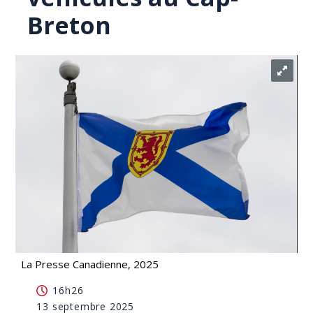
Breton
La Presse Canadienne, 2025
Deux morts et un blessé lors d'une collision entre
16h26
deux véhicules au Cap-Breton
13 septembre 2025