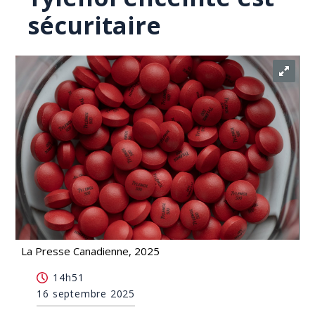
sécuritaire
La Presse Canadienne, 2025
Les obstétriciens canadiens assurent que prendre
14h51
du Tylenol enceinte est sécuritaire
16 septembre 2025