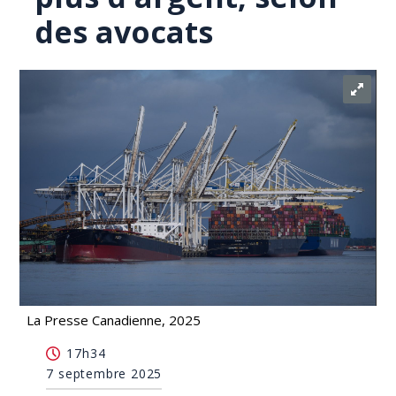
des avocats
La Presse Canadienne, 2025
Les services commerciaux du fédéral ont besoin
17h34
de plus d'argent, selon des avocats
7 septembre 2025