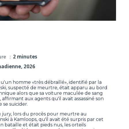
é avoir tenté de mettre fin à ses jours
ure :
2 minutes
nadienne, 2026
'un homme «très débraillé», identifié par la
nski, suspecté de meurtre, était apparu au bord
nnique alors que sa voiture maculée de sang
 affirmant aux agents qu'il avait assassiné son
 se suicider.
u jury, lors du procès pour meurtre au
i à Kamloops, qu'il avait été surpris par cet
bataille et était pieds nus, les orteils