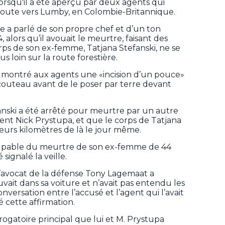
orsqu'il a été aperçu par deux agents qui
oute vers Lumby, en Colombie-Britannique.
 a parlé de son propre chef et d’un ton
, alors qu’il avouait le meurtre, faisant des
rps de son ex-femme, Tatjana Stefanski, ne se
us loin sur la route forestière.
i a montré aux agents une «incision d’un pouce»
couteau avant de le poser par terre devant
anski a été arrêté pour meurtre par un autre
agent Nick Prystupa, et que le corps de Tatjana
ieurs kilomètres de là le jour même.
coupable du meurtre de son ex-femme de 44
signalé la veille.
 l’avocat de la défense Tony Lagemaat a
uvait dans sa voiture et n’avait pas entendu les
ersation entre l’accusé et l’agent qui l’avait
é cette affirmation.
errogatoire principal que lui et M. Prystupa