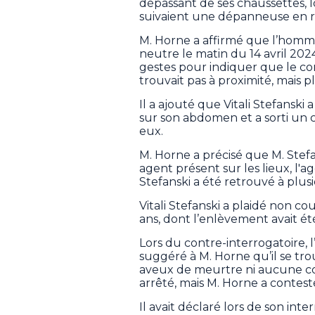
dépassant de ses chaussettes, l
suivaient une dépanneuse en r
M. Horne a affirmé que l’homme
neutre le matin du 14 avril 2024
gestes pour indiquer que le co
trouvait pas à proximité, mais pl
Il a ajouté que Vitali Stefansk
sur son abdomen et a sorti un 
eux.
M. Horne a précisé que M. Stef
agent présent sur les lieux, l'
Stefanski a été retrouvé à plus
Vitali Stefanski a plaidé non 
ans, dont l’enlèvement avait été 
Lors du contre-interrogatoire,
suggéré à M. Horne qu’il se tro
aveux de meurtre ni aucune conv
arrêté, mais M. Horne a contest
Il avait déclaré lors de son int