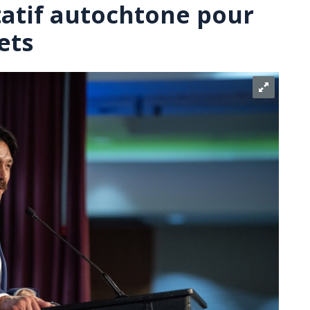
tatif autochtone pour
ets