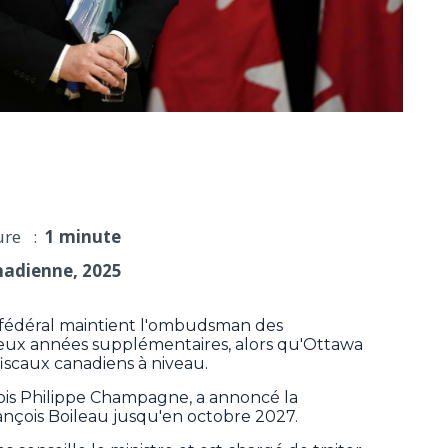
udsman des contribuables de deux ans
ure :
1 minute
nadienne, 2025
déral maintient l'ombudsman des
eux années supplémentaires, alors qu'Ottawa
fiscaux canadiens à niveau.
çois Philippe Champagne, a annoncé la
nçois Boileau jusqu'en octobre 2027.