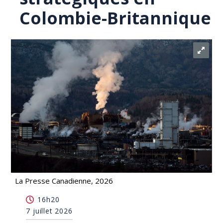
Colombie-Britannique
La Presse Canadienne, 2026
Ottawa va investir dans une fonderie de minéraux
16h20
stratégiques en Colombie-Britannique
7 juillet 2026