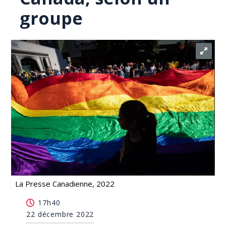
groupe
La Presse Canadienne, 2022
Ottawa veut aider 600 réfugiés afghans LGBTQ à
17h40
s'installer au Canada, selon un groupe
22 décembre 2022