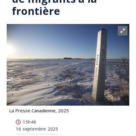
frontière
La Presse Canadienne, 2025
Un autre homme arrêté relativement à la mort
15h46
d'une famille de migrants à la frontière
16 septembre 2025