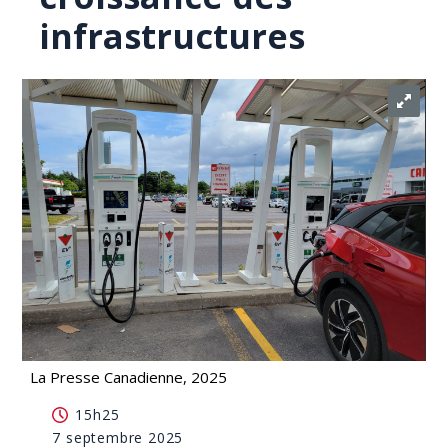
infrastructures
La Presse Canadienne, 2025
Un changement de politique sur les VÉ inquiète
15h25
pour la croissance des infrastructures
7 septembre 2025