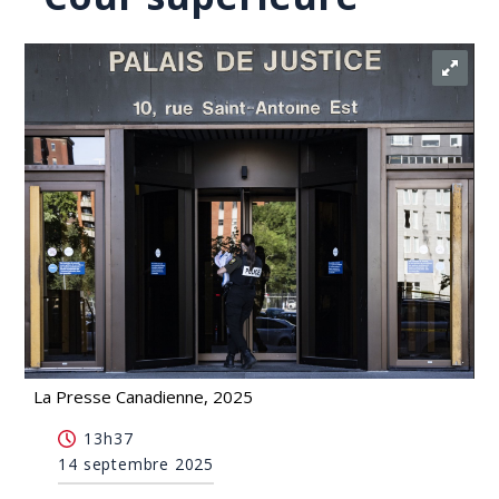
La Presse Canadienne, 2025
Un groupe conteste la nomination du juge Rober
13h37
Lackey à la Cour supérieure
14 septembre 2025