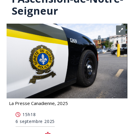
Seigneur
La Presse Canadienne, 2025
Un homme décède à la suite d'une embardée
15h18
mortelle à l'Ascension-de-Notre-Seigneur
6 septembre 2025