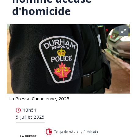
d'homicide
La Presse Canadienne, 2025
Un mandat d'arrêt pancanadien est lancé contre un
13h51
homme accusé d'homicide
5 juillet 2025
Temps de lecture :
1 minute