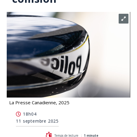
La Presse Canadienne, 2025
Un policier à moto du SPVM est gravement blessé
18h04
après une collision
11 septembre 2025
Temps de lecture :
1 minute