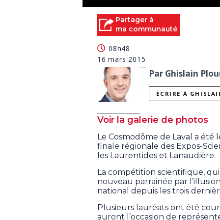
0
seconds
Partager à
of
ma communauté
1
minute,
08h48
30
seconds
Volume
16 mars 2015
90%
Par Ghislain Plou
ÉCRIRE À GHISLA
Voir la galerie de photos
Le Cosmodôme de Laval a été le 
finale régionale des Expos-Sci
les Laurentides et Lanaudière.
La compétition scientifique, qui 
nouveau parrainée par l’illusio
national depuis les trois derniè
Plusieurs lauréats ont été cou
auront l’occasion de représente