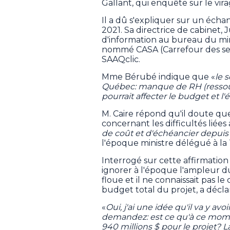
Gallant, qui enquête sur le vi
Il a dû s'expliquer sur un éch
2021. Sa directrice de cabinet, 
d'information au bureau du mini
nommé CASA (Carrefour des serv
SAAQclic.
Mme Bérubé indique que «
le 
Québec: manque de RH (ressou
pourrait affecter le budget et l
M. Caire répond qu'il doute qu
concernant les difficultés liées
de coût et d'échéancier depui
l'époque ministre délégué à 
Interrogé sur cette affirmation
ignorer à l'époque l'ampleur d
floue et il ne connaissait pas l
budget total du projet, a décla
«
Oui, j'ai une idée qu'il va y a
demandez: est ce qu'à ce momen
940 millions $ pour le projet? 