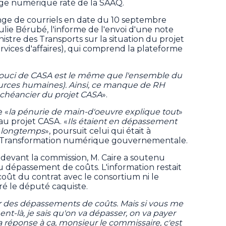
rage numérique raté de la SAAQ.
ange de courriels en date du 10 septembre
Julie Bérubé, l'informe de l'envoi d'une note
stre des Transports sur la situation du projet
ices d'affaires), qui comprend la plateforme
souci de CASA est le même que l'ensemble du
rces humaines). Ainsi, ce manque de RH
'échéancier du projet CASA
».
e «
la pénurie de main-d'oeuvre explique tout
»
 au projet CASA. «
Ils étaient en dépassement
s longtemps
», poursuit celui qui était à
la Transformation numérique gouvernementale.
 devant la commission, M. Caire a soutenu
u dépassement de coûts. L'information restait
e coût du contrat avec le consortium ni le
ré le député caquiste.
voir des dépassements de coûts. Mais si vous me
t-là, je sais qu'on va dépasser, on va payer
La réponse à ça, monsieur le commissaire, c'est