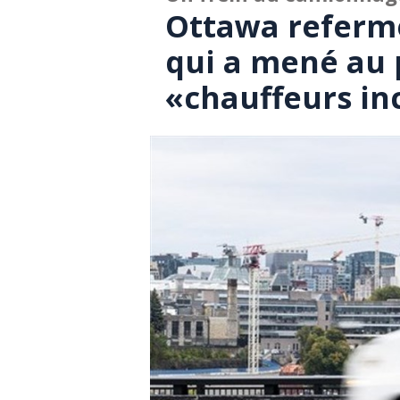
Ottawa referme
qui a mené au
«chauffeurs in