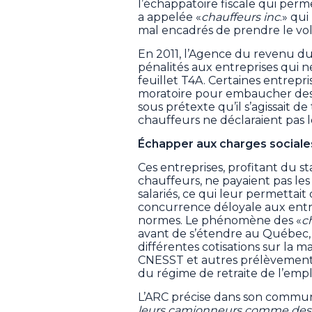
l’échappatoire fiscale qui perme
a appelée «
chauffeurs inc
.» qu
mal encadrés de prendre le vola
En 2011, l’Agence du revenu du
pénalités aux entreprises qui n
feuillet T4A. Certaines entrepr
moratoire pour embaucher des 
sous prétexte qu’il s’agissait d
chauffeurs ne déclaraient pas l
Échapper aux charges sociale
Ces entreprises, profitant du s
chauffeurs, ne payaient pas les
salariés, ce qui leur permettait 
concurrence déloyale aux ent
normes. Le phénomène des «
c
avant de s’étendre au Québec, 
différentes cotisations sur la m
CNESST et autres prélèvements
du régime de retraite de l’emp
L’ARC précise dans son commun
leurs camionneurs comme des 