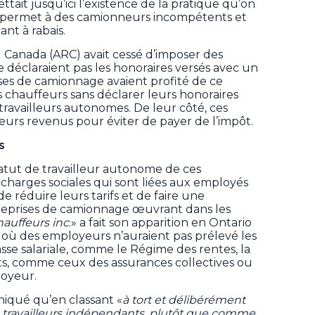
ttait jusqu’ici l’existence de la pratique qu’on
i permet à des camionneurs incompétents et
nt à rabais.
 Canada (ARC) avait cessé d’imposer des
e déclaraient pas les honoraires versés avec un
ises de camionnage avaient profité de ce
chauffeurs sans déclarer leurs honoraires
e travailleurs autonomes. De leur côté, ces
eurs revenus pour éviter de payer de l’impôt.
s
tatut de travailleur autonome de ces
 charges sociales qui sont liées aux employés
de réduire leurs tarifs et de faire une
reprises de camionnage œuvrant dans les
hauffeurs inc
.» a fait son apparition en Ontario
où des employeurs n’auraient pas prélevé les
asse salariale, comme le Régime des rentes, la
, comme ceux des assurances collectives ou
loyeur.
iqué qu’en classant «
à tort et délibérément
travailleurs indépendants, plutôt que comme