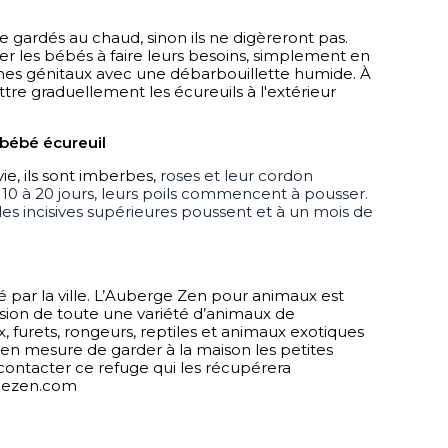
 gardés au chaud, sinon ils ne digèreront pas. 
ler les bébés à faire leurs besoins, simplement en 
nes génitaux avec une débarbouillette humide. À 
ttre graduellement les écureuils à l'extérieur 
bébé écureuil
e, ils sont imberbes, 
roses et leur cordon 
10 à 20 jours, leurs poils commencent à pousser. 
les incisives supérieures poussent et à un mois de 
sé par la ville. L’Auberge Zen pour animaux est 
sion de toute une variété d’animaux de 
, furets, rongeurs, reptiles et animaux exotiques 
s en mesure de garder à la maison les petites 
contacter ce refuge qui les récupérera 
rgezen.com