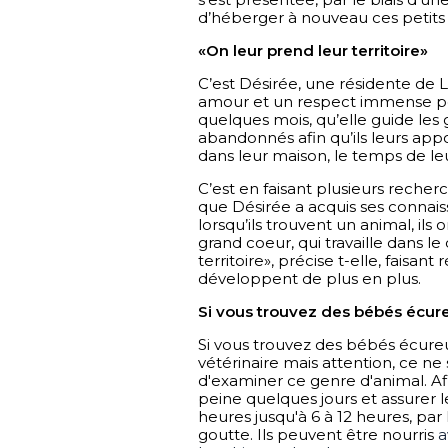
d’héberger à nouveau ces petits 
«On leur prend leur territoire»
C’est Désirée, une résidente de Lav
amour et un respect immense pou
quelques mois, qu’elle guide les
abandonnés afin qu’ils leurs appor
dans leur maison, le temps de leu
C’est en faisant plusieurs recher
que Désirée a acquis ses connaiss
lorsqu’ils trouvent un animal, ils
grand coeur, qui travaille dans le
territoire», précise t-elle, faisant
développent de plus en plus.
Si vous trouvez des bébés écure
Si vous trouvez des bébés écureuil
vétérinaire mais attention, ce ne 
d'examiner ce genre d'animal. Af
peine quelques jours et assurer le
heures jusqu'à 6 à 12 heures, pa
goutte. Ils peuvent être nourris 
a