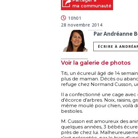
of
ma communauté
0
seconds
Volume
10h01
90%
28 novembre 2014
Par Andréanne Bé
ÉCRIRE À ANDRÉA
Voir la galerie de photos
Titi, un écureuil âgé de 14 semain
plus de maman. Décès ou abandon, 
refuge chez Normand Cusson, un 
Il a confectionné une cage avec 
d’écorce d’arbres. Noix, raisins, gr
même moulé pour chien, voilà de 
bestioles.
M. Cusson est amoureux des animaux
quelques années, 3 bébés écureu
près de chez lui. Malheureusement
s’est présentée, par le biais d’une 