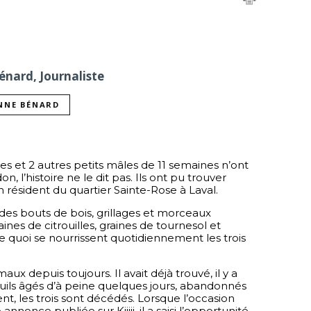
nard, Journaliste
NNE BÉNARD
es et 2 autres petits mâles de 11 semaines n’ont 
l’histoire ne le dit pas. Ils ont pu trouver 
résident du quartier Sainte-Rose à Laval.
des bouts de bois, grillages et morceaux 
aines de citrouilles, graines de tournesol et 
quoi se nourrissent quotidiennement les trois 
 depuis toujours. Il avait déjà trouvé, il y a 
ils âgés d’à peine quelques jours, abandonnés 
, les trois sont décédés. Lorsque l’occasion 
annonce publiée sur Kijiji, il a saisi l’opportunité 