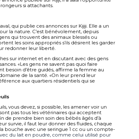
rongeurs si attachants.
al, qui publie ces annonces sur Kijiji. Elle a un 
r la nature. C’est bénévolement, depuis 
 gens qui trouvent des animaux blessés ou 
tent les soins appropriés s’ils désirent les garder 
r redonner leur liberté.
ches sur internet et en discutant avec des gens 
ances. «Les gens ne savent pas quoi faire 
 ont besoin d’être guidés, affirme la femme au 
 domaine de la santé. «On leur prend leur 
 référence aux quartiers résidentiels qui se 
uils
s, vous devez, si possible, les amener voir un 
sont pas tous les vétérinaires qui acceptent 
in de prendre bien soin des bébés âgés d’à 
ur survie, il faut leur donner des fluides, chaque 
r la bouche avec une seringue 1 cc ou un compte-
vec du lait en poudre, comme celui utilisé pour 