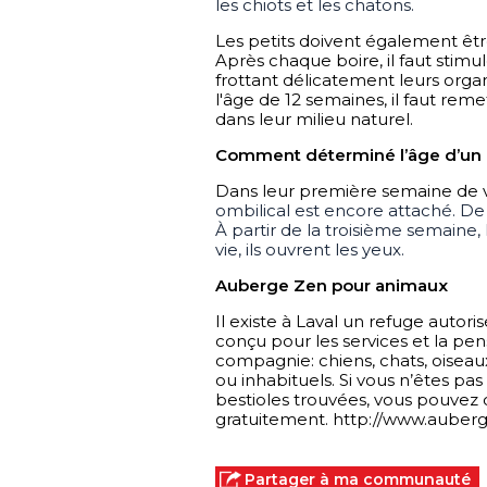
les chiots et les chatons.
Les petits doivent également être
Après chaque boire, il faut stimu
frottant délicatement leurs orga
l'âge de 12 semaines, il faut reme
dans leur milieu naturel.
Comment déterminé l’âge d’un 
Dans leur première semaine de vi
ombilical est encore attaché. De 
À partir de la troisième semaine, 
vie, ils ouvrent les yeux.
Auberge Zen pour animaux
Il existe à Laval un refuge autori
conçu pour les services et la pen
compagnie: chiens, chats, oiseaux
ou inhabituels. Si vous n’êtes pa
bestioles trouvées, vous pouvez 
gratuitement. http://www.aube
Partager à ma communauté