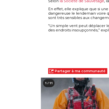
Selon 
la Société de Sauvetage
, 
En effet, elle explique que si une 
dangereuse le lendemain voire qu
sont très sensibles aux changeme
“Un simple vent peut déplacer les
des endroits insoupçonnés,” expli
Partager à ma communauté
1 / 11