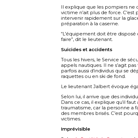
Il explique que les pompiers ne d
victime n’ait plus de force. C’est
intervenir rapidement sur la gla
préparation à la caserne.
“L’équipement doit être disposé c
faire”, dit le lieutenant.
Suicides et accidents
Tous les hivers, le Service de séc
appels nautiques. Il ne s’agit pa
parfois aussi d’individus qui se d
raquettes ou en ski de fond.
Le lieutenant Jalbert évoque éga
Selon lui, il arrive que des indiv
Dans ce cas, il explique qu’il fau
traumatisme, car la personne a fai
des membres brisés. C’est pourquo
victimes.
Imprévisible