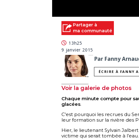
0
seconds
Partager à
of
ma communauté
0
seconds
Volume
13h25
90%
9 janvier 2015
Par Fanny Arnaud
ÉCRIRE À FANNY 
Voir la galerie de photos
Chaque minute compte pour sau
glacées
.
C'est pourquoi les recrues du Ser
leur formation sur la rivière des Pra
Hier, le lieutenant Sylvain Jalb
victime qui serait tombée à l’eau.