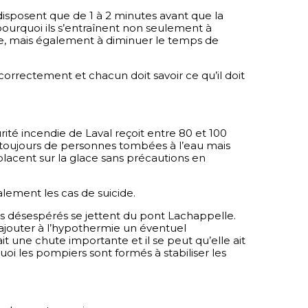
isposent que de 1 à 2 minutes avant que la 
 pourquoi ils s’entraînent non seulement à 
ce, mais également à diminuer le temps de 
orrectement et chacun doit savoir ce qu’il doit 
urité incendie de Laval reçoit entre 80 et 100 
s toujours de personnes tombées à l’eau mais 
éplacent sur la glace sans précautions en 
lement les cas de suicide. 
idus désespérés se jettent du pont Lachappelle. 
t ajouter à l’hypothermie un éventuel 
t une chute importante et il se peut qu’elle ait 
i les pompiers sont formés à stabiliser les 