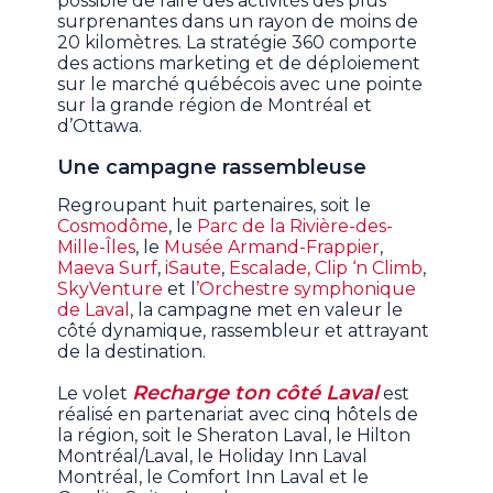
possible de faire des activités des plus
surprenantes dans un rayon de moins de
20 kilomètres. La stratégie 360 comporte
des actions marketing et de déploiement
sur le marché québécois avec une pointe
sur la grande région de Montréal et
d’Ottawa.
Une campagne rassembleuse
Regroupant huit partenaires, soit le
Cosmodôme
, le
Parc de la Rivière-des-
Mille-Îles
, le
Musée Armand-Frappier
,
Maeva Surf
,
iSaute
,
Escalade, Clip ‘n Climb
,
SkyVenture
et l
’Orchestre symphonique
de Laval
, la campagne met en valeur le
côté dynamique, rassembleur et attrayant
de la destination.
Recharge ton côté Laval
Le volet
est
réalisé en partenariat avec cinq hôtels de
la région, soit le Sheraton Laval, le Hilton
Montréal/Laval, le Holiday Inn Laval
Montréal, le Comfort Inn Laval et le