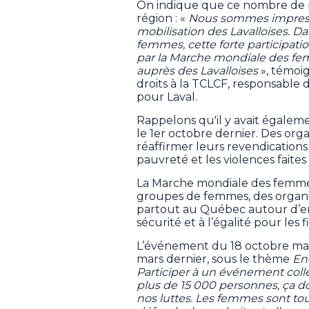
On indique que ce nombre de p
région : «
Nous sommes impressio
mobilisation des Lavalloises. Da
femmes, cette forte participat
par la Marche mondiale des fe
auprès des Lavalloises
», témoi
droits à la TCLCF, responsable 
pour Laval.
Rappelons qu'il y avait égalemen
le 1er octobre dernier. Des org
réaffirmer leurs revendications
pauvreté et les violences faite
La Marche mondiale des femmes,
groupes de femmes, des organi
partout au Québec autour d’enjeu
sécurité et à l’égalité pour les f
L’événement du 18 octobre marq
mars dernier, sous le thème
En
Participer à un événement coll
plus de 15 000 personnes, ça do
nos luttes. Les femmes sont to