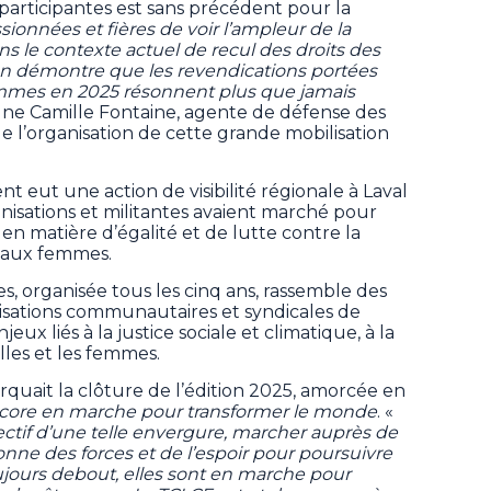
articipantes est sans précédent pour la
nnées et fières de voir l’ampleur de la
ns le contexte actuel de recul des droits des
ion démontre que les revendications portées
mmes en 2025 résonnent plus que jamais
gne Camille Fontaine, agente de défense des
de l’organisation de cette grande mobilisation
t eut une action de visibilité régionale à Laval
anisations et militantes avaient marché pour
 en matière d’égalité et de lutte contre la
s aux femmes.
 organisée tous les cinq ans, rassemble des
sations communautaires et syndicales de
x liés à la justice sociale et climatique, à la
illes et les femmes.
uait la clôture de l’édition 2025, amorcée en
core en marche pour transformer le monde
. «
ectif d’une telle envergure, marcher auprès de
nne des forces et de l’espoir pour poursuivre
ujours debout, elles sont en marche pour