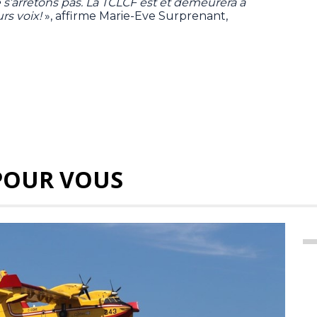
e s’arrêtons pas. La TCLCF est et demeurera à
urs voix!
», affirme Marie-Eve Surprenant,
POUR VOUS